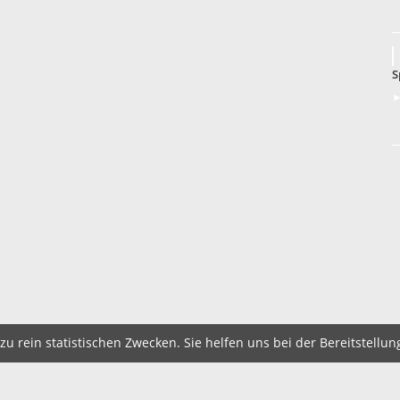
S
►
u rein statistischen Zwecken. Sie helfen uns bei der Bereitstellun