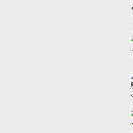
H
►
J
►
A
K
►
(
►