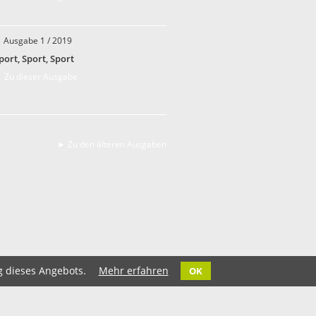
Ausgabe 1 / 2019
port, Sport, Sport
 Zu dieser Ausgabe
► Zu den älteren Ausgaben
g dieses Angebots.
Mehr erfahren
OK