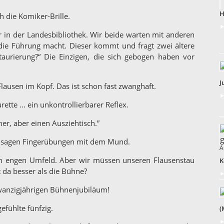
H
h die Komiker-Brille.
►
r in der Landesbibliothek. Wir beide warten mit anderen
 die Führung macht. Dieser kommt und fragt zwei ältere
aurierung?“ Die Einzigen, die sich gebogen haben vor
J
lausen im Kopf. Das ist schon fast zwanghaft.
►
te ... ein unkontrollierbarer Reflex.
er, aber einen Ausziehtisch.”
ozusagen Fingerübungen mit dem Mund.
A
 im engen Umfeld. Aber wir müssen unseren Flausenstau
K
t da besser als die Bühne?
►
zwanzigjährigen Bühnenjubiläum!
gefühlte fünfzig.
(
►