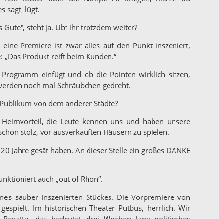
 sagt, lügt.
 Gute“, steht ja. Übt ihr trotzdem weiter?
eine Premiere ist zwar alles auf den Punkt inszeniert,
e: „Das Produkt reift beim Kunden.“
 Programm einfügt und ob die Pointen wirklich sitzen,
 werden noch mal Schräubchen gedreht.
r Publikum von dem anderer Städte?
en Heimvorteil, die Leute kennen uns und haben unsere
chon stolz, vor ausverkauften Häusern zu spielen.
 20 Jahre gesät haben. An dieser Stelle ein großes DANKE
unktioniert auch „out of Rhön“.
ines sauber inszenierten Stückes. Die Vorpremiere von
espielt. Im historischen Theater Putbus, herrlich. Wir
-Regatta, das bedeutet drei Wochen lang politisches