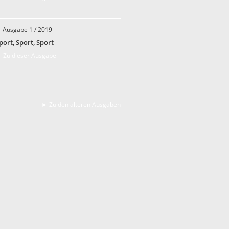
Ausgabe 1 / 2019
port, Sport, Sport
 Zu dieser Ausgabe
► Zu den älteren Ausgaben