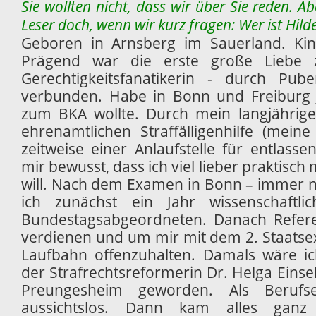
Sie wollten nicht, dass wir über Sie reden. Abe
Leser doch, wenn wir kurz fragen: Wer ist Hil
Geboren in Arnsberg im Sauerland. Kind
Prägend war die erste große Liebe 
Gerechtigkeitsfanatikerin - durch Pube
verbunden. Habe in Bonn und Freiburg Ju
zum BKA wollte. Durch mein langjährig
ehrenamtlichen Straffälligenhilfe (mein
zeitweise einer Anlaufstelle für entlass
mir bewusst, dass ich viel lieber praktisc
will. Nach dem Examen in Bonn – immer n
ich zunächst ein Jahr wissenschaftlic
Bundestagsabgeordneten. Danach Refer
verdienen und um mir mit dem 2. Staatsex
Laufbahn offenzuhalten. Damals wäre ic
der Strafrechtsreformerin Dr. Helga Eins
Preungesheim geworden. Als Berufsein
aussichtslos. Dann kam alles ganz