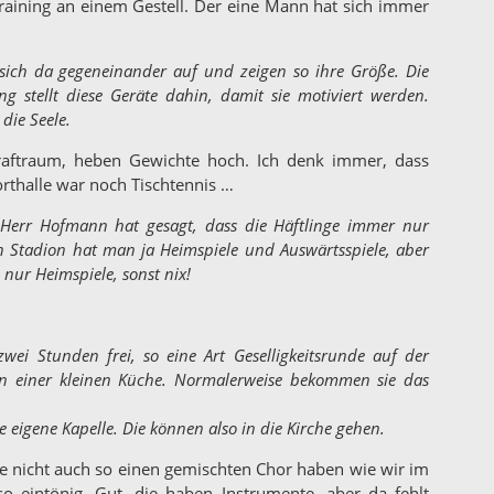
raining an einem Gestell. Der eine Mann hat sich immer
 sich da gegeneinander auf und zeigen so ihre Größe. Die
ng stellt diese Geräte dahin, damit sie motiviert werden.
die Seele.
raftraum, heben Gewichte hoch. Ich denk immer, dass
orthalle war noch Tischtennis …
 Herr Hofmann hat gesagt, dass die Häftlinge immer nur
n Stadion hat man ja Heimspiele und Auswärtsspiele, aber
s nur Heimspiele, sonst nix!
wei Stunden frei, so eine Art Geselligkeitsrunde auf der
n einer kleinen Küche. Normalerweise bekommen sie das
e eigene Kapelle. Die können also in die Kirche gehen.
he nicht auch so einen gemischten Chor haben wie wir im
o eintönig. Gut, die haben Instrumente, aber da fehlt