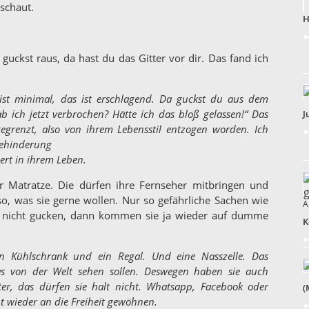
schaut.
H
►
uckst raus, da hast du das Gitter vor dir. Das fand ich
st minimal, das ist erschlagend. Da guckst du aus dem
b ich jetzt verbrochen? Hätte ich das bloß gelassen!“ Das
J
gegrenzt, also von ihrem Lebensstil entzogen worden. Ich
►
 Behinderung
dert in ihrem Leben.
er Matratze. Die dürfen ihre Fernseher mitbringen und
, was sie gerne wollen. Nur so gefährliche Sachen wie
A
ch, nicht gucken, dann kommen sie ja wieder auf dumme
K
►
 Kühlschrank und ein Regal. Und eine Nasszelle. Das
was von der Welt sehen sollen. Deswegen haben sie auch
r, das dürfen sie halt nicht. Whatsapp, Facebook oder
(
cht wieder an die Freiheit gewöhnen.
►