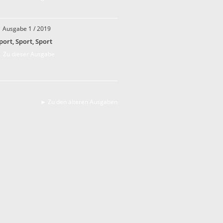
Ausgabe 1 / 2019
port, Sport, Sport
 Zu dieser Ausgabe
► Zu den älteren Ausgaben