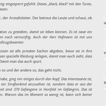
ig eingesperrt gefühlt. Dieses „klack, klack“ mit den Türen,
assen.
der Anstaltsleiter. Der betreut die Leute und schaut, ob
I
►
ation zu gestalten, damit sie leben können. Es ist zwar ein
dem noch vernünftig. Auch der Herr Hofmann ist mit uns
vollzugsbeamter.
sen sie alle privaten Sachen abgeben, bevor sie in ihre
V
en spezielle Kleidung anlegen, damit man auch sieht, dass
►
 Damit man das auch spürt.
ne so und der andere so, das geht nicht.
habe, ging mir einiges durch den Kopf. Das Interessante ist,
D
 ein Straßenkind anzusehen ist, sondern dass er aus der
►
zeit sind 370 Gefangene in Hünfeld im Gefängnis. Das ist
rein. Warum das im Moment so wenig ist, kann sich keiner