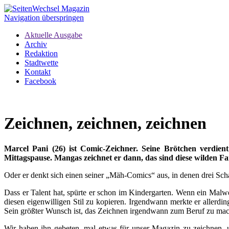
Navigation überspringen
Aktuelle Ausgabe
Archiv
Redaktion
Stadtwette
Kontakt
Facebook
Zeichnen, zeichnen, zeichnen
Marcel Pani (26) ist Comic-Zeichner. Seine Brötchen verdient
Mittagspause. Mangas zeichnet er dann, das sind diese wilden F
Oder er denkt sich einen seiner „Mäh-Comics“ aus, in denen drei Sch
Dass er Talent hat, spürte er schon im Kindergarten. Wenn ein Malwet
diesen eigenwilligen Stil zu kopieren. Irgendwann merkte er allerdi
Sein größter Wunsch ist, das Zeichnen irgendwann zum Beruf zu ma
Wir haben ihn gebeten, mal etwas für unser Magazin zu zeichnen, 