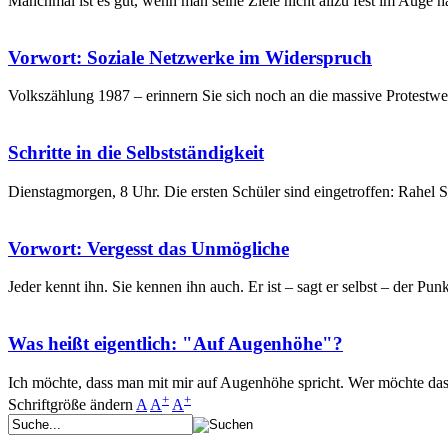
Manchmal ist es gut, wenn man seine Ziele nicht allzu fest im Auge ha
Vorwort: Soziale Netzwerke im Widerspruch
Volkszählung 1987 – erinnern Sie sich noch an die massive Protestwe
Schritte in die Selbstständigkeit
Dienstagmorgen, 8 Uhr. Die ersten Schüler sind eingetroffen: Rahel S
Vorwort: Vergesst das Unmögliche
Jeder kennt ihn. Sie kennen ihn auch. Er ist – sagt er selbst – der P
Was heißt eigentlich: "Auf Augenhöhe"?
Ich möchte, dass man mit mir auf Augenhöhe spricht. Wer möchte das
+
+
Schriftgröße ändern
A
A
A