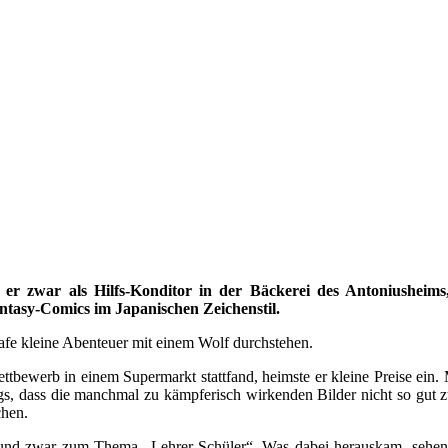
 er zwar als Hilfs-Konditor in der Bäckerei des Antoniusheims, 
antasy-Comics im Japanischen Zeichenstil.
afe kleine Abenteuer mit einem Wolf durchstehen.
tbewerb in einem Supermarkt stattfand, heimste er kleine Preise ein. 
ngs, dass die manchmal zu kämpferisch wirkenden Bilder nicht so gut z
chen.
und zwar zum Thema „Lehrer-Schüler“. Was dabei herauskam, sehen Sie