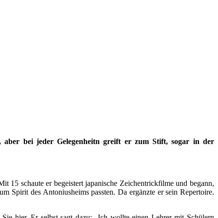
aber bei jeder Gelegenheitn greift er zum Stift, sogar in der
Mit 15 schaute er begeistert japanische Zeichentrickfilme und begann,
um Spirit des Antoniusheims passten. Da ergänzte er sein Repertoire.
 hier. Er selbst sagt dazu: „Ich wollte einen Lehrer mit Schülern