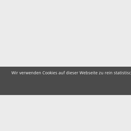
Wir verwenden Cookies auf dieser Webseite zu rein statistis
Herausgeber des SeitenWechsel-Magazins: anton