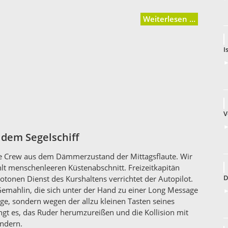
Weiterlesen …
I
►
V
►
dem Segelschiff
die Crew aus dem Dämmerzustand der Mittagsflaute. Wir
lt menschenleeren Küstenabschnitt. Freizeitkapitän
D
tonen Dienst des Kurshaltens verrichtet der Autopilot.
 Gemahlin, die sich unter der Hand zu einer Long Message
►
ge, sondern wegen der allzu kleinen Tasten seines
ngt es, das Ruder herumzureißen und die Kollision mit
indern.