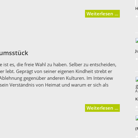
H
Weiterlesen …
►
J
eumsstück
►
ist es, die freie Wahl zu haben. Selber zu entscheiden,
 lebt. Geprägt von seiner eigenen Kindheit strebt er
Ablehnung gegenüber anderen Kulturen. Im Interview
r sein Verständnis von Heimat und warum er sich als
A
K
►
Weiterlesen …
(
►