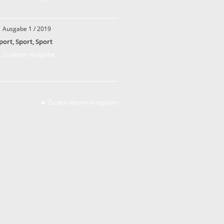
Ausgabe 1 / 2019
port, Sport, Sport
 Zu dieser Ausgabe
► Zu den älteren Ausgaben